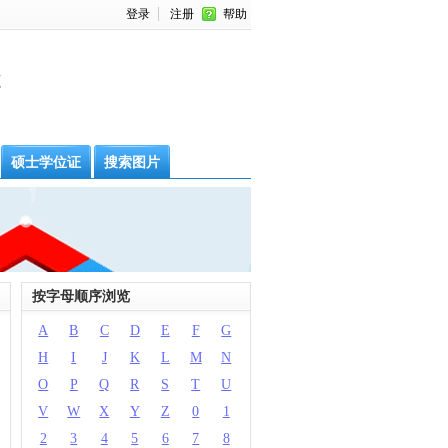
登录
注册
帮助
级
索
硕士学位证
搜索图片
按字母顺序浏览
A
B
C
D
E
F
G
H
I
J
K
L
M
N
O
P
Q
R
S
T
U
V
W
X
Y
Z
0
1
2
3
4
5
6
7
8